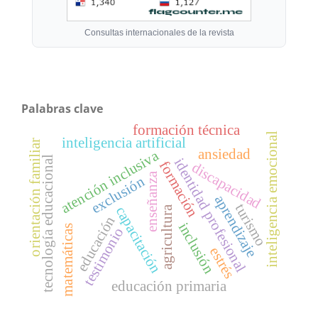
Consultas internacionales de la revista
Palabras clave
formación técnica
inteligencia emocional
inteligencia artificial
orientación familiar
ansiedad
atención inclusiva
tecnología educacional
identidad profesional
formación
discapacidad
enseñanza
exclusión
aprendizaje
turismo
agricultura
capacitación
educación
inclusión
matemáticas
testimonio
estrés
educación primaria