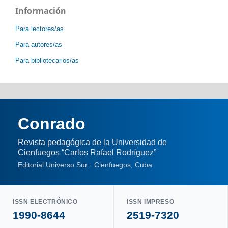
Información
Para lectores/as
Para autores/as
Para bibliotecarios/as
Conrado
Revista pedagógica de la Universidad de
Cienfuegos “Carlos Rafael Rodríguez”
Editorial Universo Sur · Cienfuegos, Cuba
ISSN ELECTRÓNICO
ISSN IMPRESO
1990-8644
2519-7320