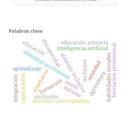
Palabras clave
discapacidad
educación
educación primaria
formación profesional
inteligencia artificial
identidad profesional
atención inclusiva
habilidades sociales
inclusión
ansiedad
aprendizaje
enseñanza
agricultura
capacitación
integración
formación
estrés
turismo
exclusión
docentes universitarios