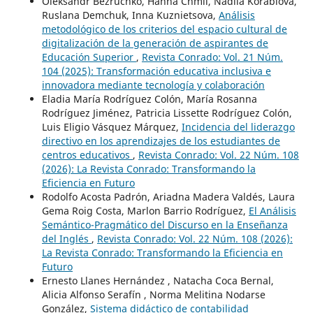
Oleksandr Bezruchko, Hanna Chmil, Nadiia Korablova,
Ruslana Demchuk, Inna Kuznietsova,
Análisis
metodológico de los criterios del espacio cultural de
digitalización de la generación de aspirantes de
Educación Superior
,
Revista Conrado: Vol. 21 Núm.
104 (2025): Transformación educativa inclusiva e
innovadora mediante tecnología y colaboración
Eladia María Rodríguez Colón, María Rosanna
Rodríguez Jiménez, Patricia Lissette Rodríguez Colón,
Luis Eligio Vásquez Márquez,
Incidencia del liderazgo
directivo en los aprendizajes de los estudiantes de
centros educativos
,
Revista Conrado: Vol. 22 Núm. 108
(2026): La Revista Conrado: Transformando la
Eficiencia en Futuro
Rodolfo Acosta Padrón, Ariadna Madera Valdés, Laura
Gema Roig Costa, Marlon Barrio Rodríguez,
El Análisis
Semántico-Pragmático del Discurso en la Enseñanza
del Inglés
,
Revista Conrado: Vol. 22 Núm. 108 (2026):
La Revista Conrado: Transformando la Eficiencia en
Futuro
Ernesto Llanes Hernández , Natacha Coca Bernal,
Alicia Alfonso Serafín , Norma Melitina Nodarse
González,
Sistema didáctico de contabilidad