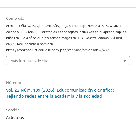
Cómo citar
Armijos Oña, G. P., Quintero Páez, R. J., Samaniego Herrera, S. E., & Silva
Adriano, L. E. (2026). Estrategias pedagógicas inclusivas en el aprendizaje de
niños de 3 a 4 años que presentan rasgos de TEA.
Revista Conrado
,
22
(109),
e4869. Recuperado a partir de
https://conrado.ucf.edu.cu/index.php/conrado/article/view/4869
Más formatos de cita
Número
Vol. 22 Núm. 109 (2026): Educomunicación científica:
Tejiendo redes entre la academia y la sociedad
Sección
Artículos