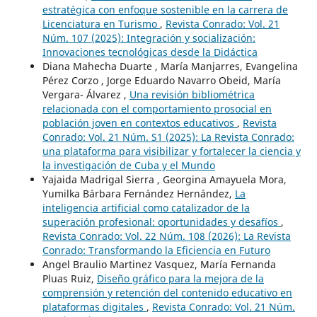
estratégica con enfoque sostenible en la carrera de
Licenciatura en Turismo
,
Revista Conrado: Vol. 21
Núm. 107 (2025): Integración y socialización:
Innovaciones tecnológicas desde la Didáctica
Diana Mahecha Duarte , María Manjarres, Evangelina
Pérez Corzo , Jorge Eduardo Navarro Obeid, María
Vergara- Álvarez ,
Una revisión bibliométrica
relacionada con el comportamiento prosocial en
población joven en contextos educativos
,
Revista
Conrado: Vol. 21 Núm. S1 (2025): La Revista Conrado:
una plataforma para visibilizar y fortalecer la ciencia y
la investigación de Cuba y el Mundo
Yajaida Madrigal Sierra , Georgina Amayuela Mora,
Yumilka Bárbara Fernández Hernández,
La
inteligencia artificial como catalizador de la
superación profesional: oportunidades y desafíos
,
Revista Conrado: Vol. 22 Núm. 108 (2026): La Revista
Conrado: Transformando la Eficiencia en Futuro
Angel Braulio Martinez Vasquez, María Fernanda
Pluas Ruiz,
Diseño gráfico para la mejora de la
comprensión y retención del contenido educativo en
plataformas digitales
,
Revista Conrado: Vol. 21 Núm.