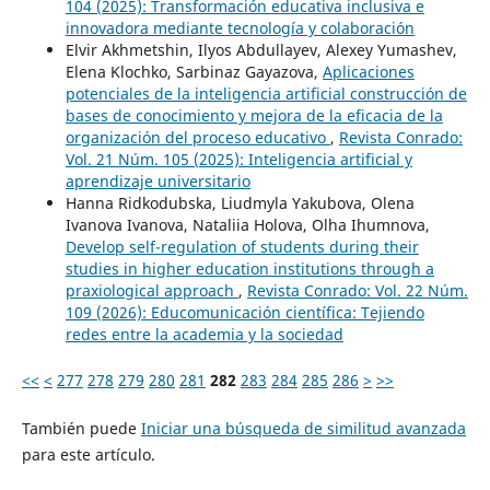
104 (2025): Transformación educativa inclusiva e
innovadora mediante tecnología y colaboración
Elvir Akhmetshin, Ilyos Abdullayev, Alexey Yumashev,
Elena Klochko, Sarbinaz Gayazova,
Aplicaciones
potenciales de la inteligencia artificial construcción de
bases de conocimiento y mejora de la eficacia de la
organización del proceso educativo
,
Revista Conrado:
Vol. 21 Núm. 105 (2025): Inteligencia artificial y
aprendizaje universitario
Hanna Ridkodubska, Liudmyla Yakubova, Olena
Ivanova Ivanova, Nataliia Holova, Olha Ihumnova,
Develop self-regulation of students during their
studies in higher education institutions through a
praxiological approach
,
Revista Conrado: Vol. 22 Núm.
109 (2026): Educomunicación científica: Tejiendo
redes entre la academia y la sociedad
<<
<
277
278
279
280
281
282
283
284
285
286
>
>>
También puede
Iniciar una búsqueda de similitud avanzada
para este artículo.