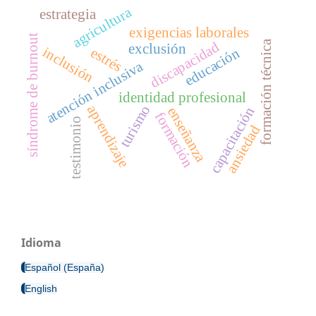
agricultura
estrategia
exigencias laborales
síndrome de burnout
formación técnica
discapacidad
exclusión
inclusión
estrés
educación
atención inclusiva
identidad profesional
turismo
aprendizaje
capacitación
enseñanza
formación
testimonio
ansiedad
Idioma
Español (España)
English