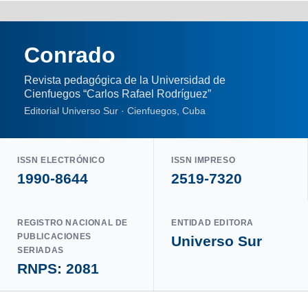
Conrado
Revista pedagógica de la Universidad de
Cienfuegos “Carlos Rafael Rodríguez”
Editorial Universo Sur · Cienfuegos, Cuba
ISSN ELECTRÓNICO
ISSN IMPRESO
1990-8644
2519-7320
REGISTRO NACIONAL DE
ENTIDAD EDITORA
PUBLICACIONES
Universo Sur
SERIADAS
RNPS: 2081