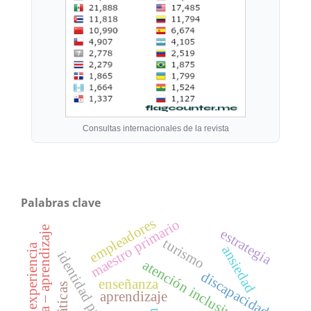
Consultas internacionales de la revista
Palabras clave
empleadores
maestro primario
enseñanza – aprendizaje
estrategia
turismo
experiencia
ansiedad
identidad profesional
atención inclusiva
discapacidad
enseñanza
aprendizaje