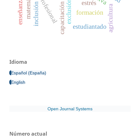
matemáticas
exclusión
estrés
capacitación
inclusión
agricultura
formación
estudiantado
Idioma
Español (España)
English
Open Journal Systems
Número actual