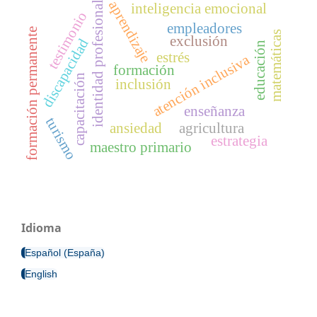
aprendizaje
identidad profesional
inteligencia emocional
testimonio
empleadores
formación permanente
matemáticas
exclusión
discapacidad
educación
estrés
atención inclusiva
formación
capacitación
inclusión
enseñanza
turismo
ansiedad
agricultura
estrategia
maestro primario
Idioma
Español (España)
English