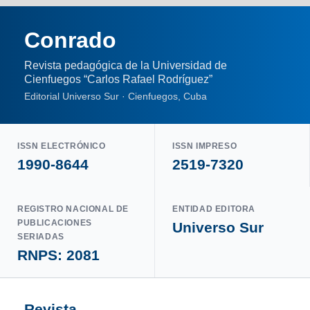
Conrado
Revista pedagógica de la Universidad de
Cienfuegos “Carlos Rafael Rodríguez”
Editorial Universo Sur · Cienfuegos, Cuba
ISSN ELECTRÓNICO
ISSN IMPRESO
1990-8644
2519-7320
REGISTRO NACIONAL DE
ENTIDAD EDITORA
PUBLICACIONES
Universo Sur
SERIADAS
RNPS: 2081
Revista