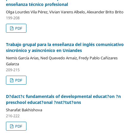
enseñanza técnico profesional
Olga Lourdes Vila Pérez, Vivian Varens Albelo, Alexander Brito Brito
199-208
PDF
Trabajo grupal para la enseñanza del inglés comunicativo
sincrónico y asincrónico en Uniandes
Nemis García Arias, Ned Quevedo Arnaiz, Fredy Pablo Cañizares
Galarza
209-215
PDF
D?dact?c fundamentals of developmental educat?on ?n
preschool educat?onal ?nst?tut?ons
Sharafat Bakhishova
216-222
PDF