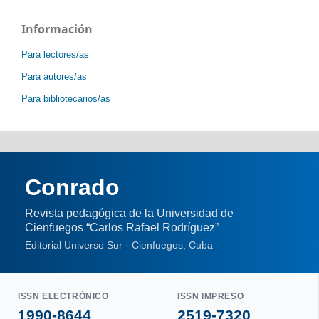
Información
Para lectores/as
Para autores/as
Para bibliotecarios/as
Conrado
Revista pedagógica de la Universidad de
Cienfuegos “Carlos Rafael Rodríguez”
Editorial Universo Sur · Cienfuegos, Cuba
ISSN ELECTRÓNICO
ISSN IMPRESO
1990-8644
2519-7320