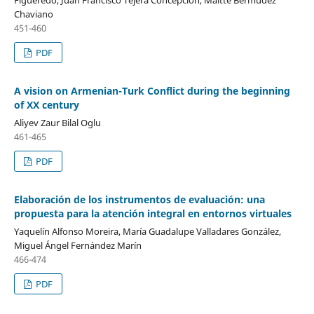
Figueredo, Juan Francisco Tejera Concepción, Maitte Bermúdez
Chaviano
451-460
PDF
A vision on Armenian-Turk Conflict during the beginning
of XX century
Aliyev Zaur Bilal Oglu
461-465
PDF
Elaboración de los instrumentos de evaluación: una
propuesta para la atención integral en entornos virtuales
Yaquelín Alfonso Moreira, María Guadalupe Valladares González,
Miguel Ángel Fernández Marín
466-474
PDF