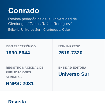
Conrado
Revista pedagógica de la Universidad de
Cienfuegos “Carlos Rafael Rodríguez”
Editorial Universo Sur · Cienfuegos, Cuba
ISSN ELECTRÓNICO
ISSN IMPRESO
1990-8644
2519-7320
REGISTRO NACIONAL DE
ENTIDAD EDITORA
PUBLICACIONES
Universo Sur
SERIADAS
RNPS: 2081
Revista