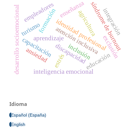
enseñanza
síndrome de burnout
empleadores
desarrollo socioemocional
integración
formación
agricultura
identidad profesional
turismo
atención inclusiva
exclusión
aprendizaje
capacitación
discapacidad
inclusión
ansiedad
educación
estrés
inteligencia emocional
Idioma
Español (España)
English