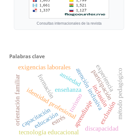
Consultas internacionales de la revista
Palabras clave
experiencia
exigencias laborales
atención inclusiva
método pedagógico
participación
ansiedad
formación
orientación familiar
inclusión
enseñanza
identidad profesional
turismo
aprendizaje
exclusión
capacitación
educación
estrés
discapacidad
tecnología educacional