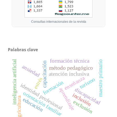
Consultas internacionales de la revista
Palabras clave
formación técnica
inteligencia artificial
maestro primario
capacitación
ansiedad
método pedagógico
atención inclusiva
enseñanza
estrés
turismo
formación
identidad profesional
aprendizaje
discapacidad
orientación familiar
inclusión
agricultura
educación
exclusión