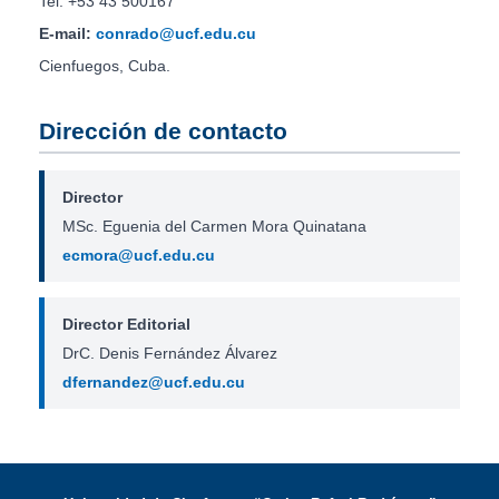
Tel: +53 43 500167
E-mail:
conrado@ucf.edu.cu
Cienfuegos, Cuba.
Dirección de contacto
Director
MSc. Eguenia del Carmen Mora Quinatana
ecmora@ucf.edu.cu
Director Editorial
DrC. Denis Fernández Álvarez
dfernandez@ucf.edu.cu