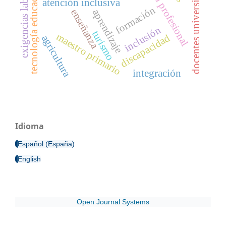
identidad profesional
exigencias laborales
tecnología educacional
docentes universitarios
atención inclusiva
formación
enseñanza
aprendizaje
inclusión
turismo
maestro primario
discapacidad
agricultura
integración
Idioma
Español (España)
English
Open Journal Systems