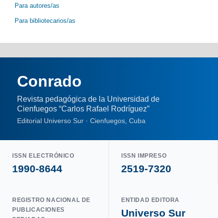
Para autores/as
Para bibliotecarios/as
Conrado
Revista pedagógica de la Universidad de
Cienfuegos “Carlos Rafael Rodríguez”
Editorial Universo Sur · Cienfuegos, Cuba
ISSN ELECTRÓNICO
ISSN IMPRESO
1990-8644
2519-7320
REGISTRO NACIONAL DE
ENTIDAD EDITORA
PUBLICACIONES
Universo Sur