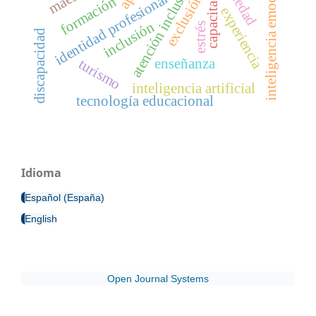
inteligencia emocional
capacitación
ansiedad
atención inclusiva
identidad profesional
exclusión
formación
experiencia
inclusión
estrés
discapacidad
enseñanza
turismo
inteligencia artificial
tecnología educacional
Idioma
Español (España)
English
Open Journal Systems