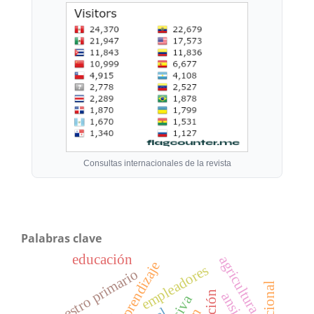
Consultas internacionales de la revista
Palabras clave
educación
agricultura
aprendizaje
empleadores
maestro primario