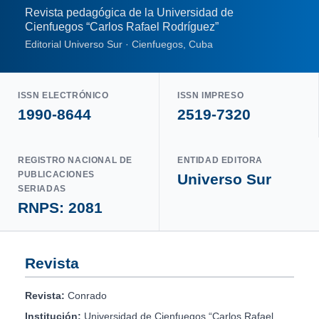
Revista pedagógica de la Universidad de
Cienfuegos “Carlos Rafael Rodríguez”
Editorial Universo Sur · Cienfuegos, Cuba
ISSN ELECTRÓNICO
ISSN IMPRESO
1990-8644
2519-7320
REGISTRO NACIONAL DE
ENTIDAD EDITORA
PUBLICACIONES
Universo Sur
SERIADAS
RNPS: 2081
Revista
Revista:
Conrado
Institución:
Universidad de Cienfuegos “Carlos Rafael