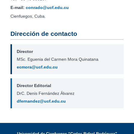
E-mail:
conrado@ucf.edu.cu
Cienfuegos, Cuba.
Dirección de contacto
Director
MSc. Eguenia del Carmen Mora Quinatana
ecmora@ucf.edu.cu
Director Editorial
DrC. Denis Fernández Álvarez
dfernandez@ucf.edu.cu
Universidad de Cienfuegos “Carlos Rafael Rodríguez”