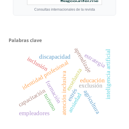
Consultas internacionales de la revista
Palabras clave
aprendizaje
inteligencia artificial
estrategia
discapacidad
inclusión
identidad profesional
enseñanza
atención inclusiva
educación
formación
exclusión
estrés
capacitación
agricultura
ansiedad
turismo
empleadores