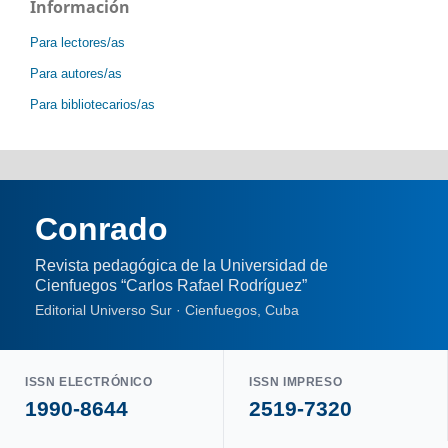
Información
Para lectores/as
Para autores/as
Para bibliotecarios/as
Conrado
Revista pedagógica de la Universidad de
Cienfuegos “Carlos Rafael Rodríguez”
Editorial Universo Sur · Cienfuegos, Cuba
ISSN ELECTRÓNICO
ISSN IMPRESO
1990-8644
2519-7320