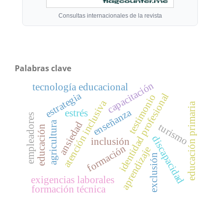
Consultas internacionales de la revista
Palabras clave
capacitación
tecnología educacional
estrategia
identidad profesional
testimonio
atención inclusiva
educación primaria
enseñanza
estrés
empleadores
agricultura
ansiedad
turismo
educación
discapacidad
inclusión
formación
aprendizaje
exclusión
exigencias laborales
formación técnica