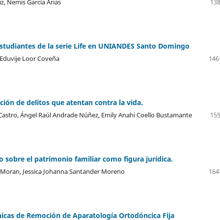
z, Nemis García Arias
138
 estudiantes de la serie Life en UNIANDES Santo Domingo
 Eduvije Loor Coveña
146
ión de delitos que atentan contra la vida.
 Castro, Ángel Raúl Andrade Núñez, Emily Anahi Coello Bustamante
155
o sobre el patrimonio familiar como figura jurídica.
 Moran, Jessica Johanna Santander Moreno
164
nicas de Remoción de Aparatología Ortodóncica Fija