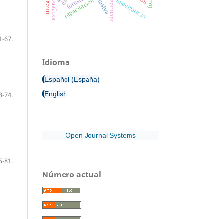
formación
capacitación
matemáticas
1-67.
Idioma
Español (España)
English
8-74.
Open Journal Systems
5-81.
Número actual