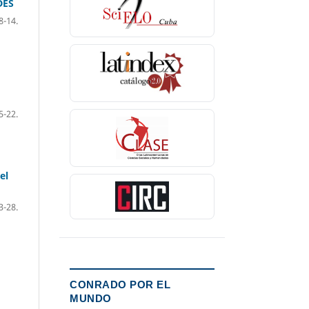
DES
8-14.
5-22.
el
3-28.
CONRADO POR EL
MUNDO