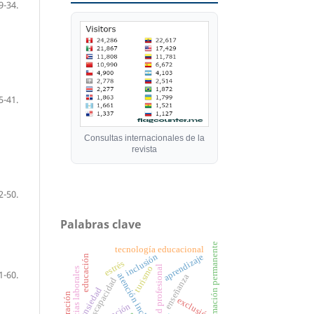
9-34.
5-41.
Consultas internacionales de la
revista
2-50.
Palabras clave
formación permanente
tecnología educacional
inclusión
aprendizaje
educación
estrés
identidad profesional
turismo
exigencias laborales
1-60.
atención inclusiva
enseñanza
discapacidad
ansiedad
integración
exclusión