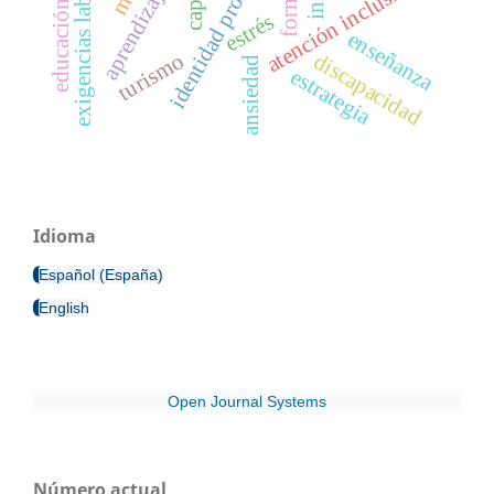
educación primaria
identidad profesional
exigencias laborales
atención inclusiva
aprendizaje
estrés
enseñanza
turismo
discapacidad
ansiedad
estrategia
Idioma
Español (España)
English
Open Journal Systems
Número actual