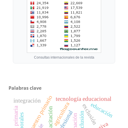
Consultas internacionales de la revista
Palabras clave
maestro primario
tecnología educacional
integración
agricultura
educación
exclusión
capacitación
inclusión
formación