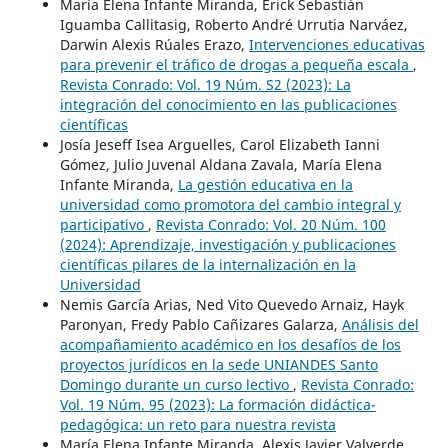
María Elena Infante Miranda, Erick Sebastián
Iguamba Callitasig, Roberto André Urrutia Narváez,
Darwin Alexis Rúales Erazo,
Intervenciones educativas
para prevenir el tráfico de drogas a pequeña escala
,
Revista Conrado: Vol. 19 Núm. S2 (2023): La
integración del conocimiento en las publicaciones
científicas
Josía Jeseff Isea Arguelles, Carol Elizabeth Ianni
Gómez, Julio Juvenal Aldana Zavala, María Elena
Infante Miranda,
La gestión educativa en la
universidad como promotora del cambio integral y
participativo
,
Revista Conrado: Vol. 20 Núm. 100
(2024): Aprendizaje, investigación y publicaciones
científicas pilares de la internalización en la
Universidad
Nemis García Arias, Ned Vito Quevedo Arnaiz, Hayk
Paronyan, Fredy Pablo Cañizares Galarza,
Análisis del
acompañamiento académico en los desafíos de los
proyectos jurídicos en la sede UNIANDES Santo
Domingo durante un curso lectivo
,
Revista Conrado:
Vol. 19 Núm. 95 (2023): La formación didáctica-
pedagógica: un reto para nuestra revista
María Elena Infante Miranda, Alexis Javier Valverde