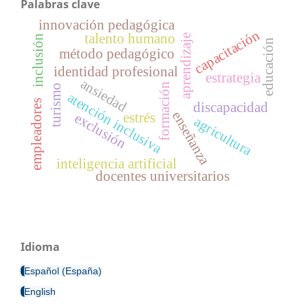
Palabras clave
innovación pedagógica
capacitación
talento humano
aprendizaje
inclusión
educación
método pedagógico
identidad profesional
estrategia
ansiedad
formación
turismo
atención inclusiva
empleadores
discapacidad
enseñanza
estrés
exclusión
agricultura
inteligencia artificial
docentes universitarios
Idioma
Español (España)
English