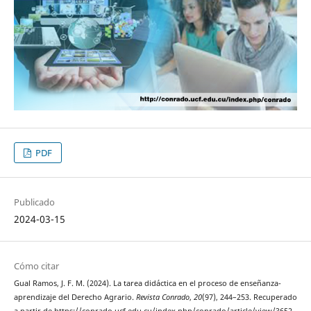
PDF
Publicado
2024-03-15
Cómo citar
Gual Ramos, J. F. M. (2024). La tarea didáctica en el proceso de enseñanza-
aprendizaje del Derecho Agrario.
Revista Conrado
,
20
(97), 244–253. Recuperado
a partir de https://conrado.ucf.edu.cu/index.php/conrado/article/view/3652