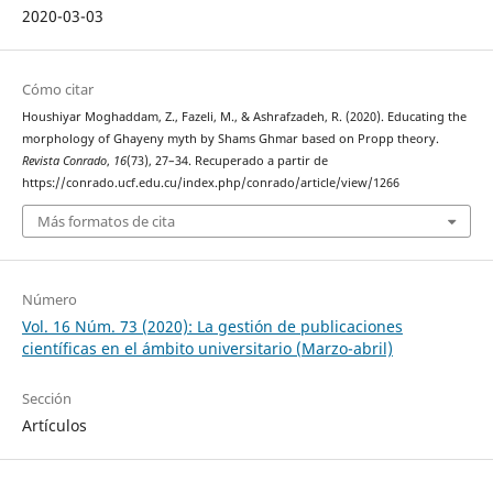
2020-03-03
Cómo citar
Houshiyar Moghaddam, Z., Fazeli, M., & Ashrafzadeh, R. (2020). Educating the
morphology of Ghayeny myth by Shams Ghmar based on Propp theory.
Revista Conrado
,
16
(73), 27–34. Recuperado a partir de
https://conrado.ucf.edu.cu/index.php/conrado/article/view/1266
Más formatos de cita
Número
Vol. 16 Núm. 73 (2020): La gestión de publicaciones
científicas en el ámbito universitario (Marzo-abril)
Sección
Artículos