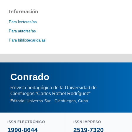
Información
Para lectores/as
Para autores/as
Para bibliotecarios/as
Conrado
Revista pedagógica de la Universidad de
Cienfuegos “Carlos Rafael Rodríguez”
Editorial Universo Sur · Cienfuegos, Cuba
ISSN ELECTRÓNICO
ISSN IMPRESO
1990-8644
2519-7320