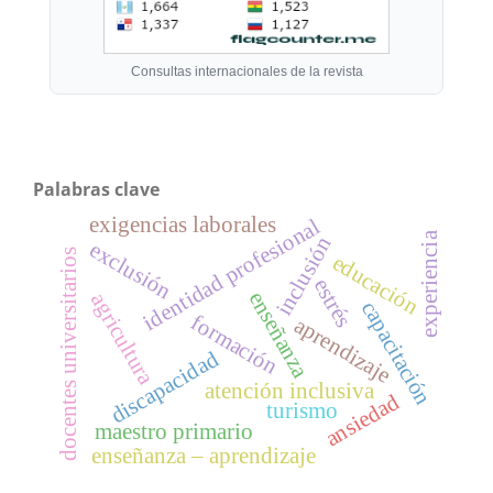
Consultas internacionales de la revista
Palabras clave
exigencias laborales
identidad profesional
experiencia
inclusión
exclusión
docentes universitarios
educación
estrés
enseñanza
agricultura
capacitación
formación
aprendizaje
discapacidad
atención inclusiva
ansiedad
turismo
maestro primario
enseñanza – aprendizaje