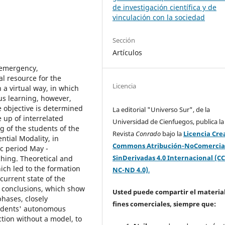
de investigación científica y de
vinculación con la sociedad
Sección
Artículos
h emergency,
l resource for the
Licencia
 a virtual way, in which
us learning, however,
e objective is determined
La editorial "Universo Sur", de la
e up of interrelated
Universidad de Cienfuegos, publica la
g of the students of the
Revista
Conrado
bajo la
Licencia Cre
ntial Modality, in
Commons Atribución-NoComercia
c period May -
SinDerivadas 4.0 Internacional (CC
ching. Theoretical and
ch led to the formation
NC-ND 4.0)
.
current state of the
 conclusions, which show
Usted puede compartir el material
phases, closely
fines comerciales, siempre que:
tudents' autonomous
tion without a model, to