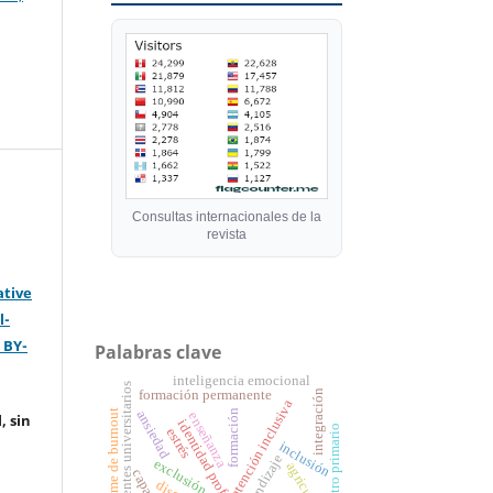
Consultas internacionales de la
revista
ative
l-
 BY-
Palabras clave
inteligencia emocional
docentes universitarios
formación permanente
integración
atención inclusiva
formación
síndrome de burnout
ansiedad
enseñanza
, sin
identidad profesional
maestro primario
estrés
inclusión
aprendizaje
exclusión
agricultura