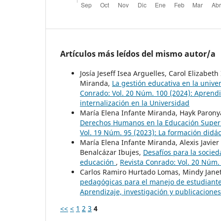
Artículos más leídos del mismo autor/a
Josía Jeseff Isea Arguelles, Carol Elizabet
Miranda,
La gestión educativa en la unive
Conrado: Vol. 20 Núm. 100 (2024): Aprendiza
internalización en la Universidad
María Elena Infante Miranda, Hayk Paron
Derechos Humanos en la Educación Superio
Vol. 19 Núm. 95 (2023): La formación didác
María Elena Infante Miranda, Alexis Javier
Benalcázar Ibujes,
Desafíos para la socie
educación
,
Revista Conrado: Vol. 20 Núm. S
Carlos Ramiro Hurtado Lomas, Mindy Janet
pedagógicas para el manejo de estudian
Aprendizaje, investigación y publicaciones 
<<
<
1
2
3
4