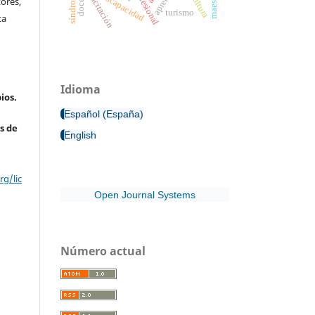
capacitación
discapacidad
ores,
turismo
ta
Idioma
ios.
Español (España)
s de
English
g/lic
Open Journal Systems
Número actual