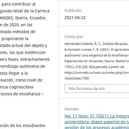
 para contribuir al
Publicado
gundo Nivel de la Carrera
2021-04-22
IANDES, Ibarra, Ecuador,
 de 2020, en las
mpleado métodos de
Cómo citar
e propiciaron la
Hernández Infante, R. C., Infante Miranda, 
stado actual del objeto y
& Hurtado Lomas, C. R. (2021). El aprendiz
ones, las que evidencian
autónomo: una exigencia de la enseñanza v
atro fases, estrechamente
Experiencias en Uniandes, Ibarra.
Revista 
aprendizaje autónomo de
17
(S1), 219–225. Recuperado a partir de
sta llegar a la
https://conrado.ucf.edu.cu/index.php/co
rticle/view/1769
creación, como nivel de
ncia cognoscitiva
Más formatos de cita
proceso de enseñanza –
Número
Vol. 17 Núm. S1 (2021): La integr
universitaria, etapa superior en l
ción de los estudiantes
gestión de los procesos académi