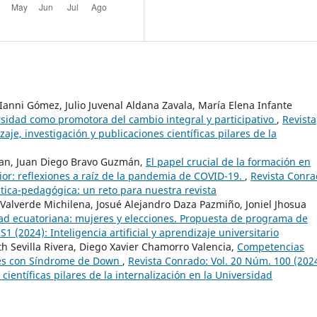
h Ianni Gómez, Julio Juvenal Aldana Zavala, María Elena Infante
rsidad como promotora del cambio integral y participativo
,
Revista
je, investigación y publicaciones científicas pilares de la
yan, Juan Diego Bravo Guzmán,
El papel crucial de la formación en
r: reflexiones a raíz de la pandemia de COVID-19.
,
Revista Conra
tica-pedagógica: un reto para nuestra revista
 Valverde Michilena, Josué Alejandro Daza Pazmiño, Joniel Jhosua
dad ecuatoriana: mujeres y elecciones. Propuesta de programa de
1 (2024): Inteligencia artificial y aprendizaje universitario
h Sevilla Rivera, Diego Xavier Chamorro Valencia,
Competencias
tes con Síndrome de Down
,
Revista Conrado: Vol. 20 Núm. 100 (2024
científicas pilares de la internalización en la Universidad