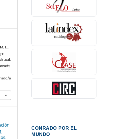
M. E.,
aje
irtual.
Conrado
,
nrado/a
ación
CONRADO POR EL
a
MUNDO
cos,