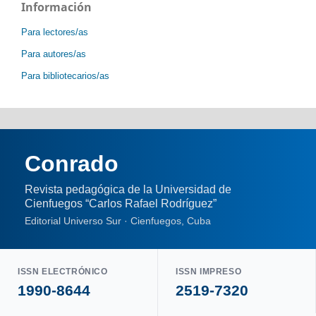
Información
Para lectores/as
Para autores/as
Para bibliotecarios/as
Conrado
Revista pedagógica de la Universidad de
Cienfuegos “Carlos Rafael Rodríguez”
Editorial Universo Sur · Cienfuegos, Cuba
ISSN ELECTRÓNICO
ISSN IMPRESO
1990-8644
2519-7320