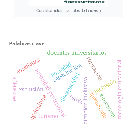
Consultas internacionales de la revista
Palabras clave
docentes universitarios
formación
enseñanza
tecnología educacional
ansiedad
capacitación
identidad profesional
discapacidad
estrategia
atención inclusiva
inclusión
exclusión
aprendizaje
educación
estrés
agricultura
turismo