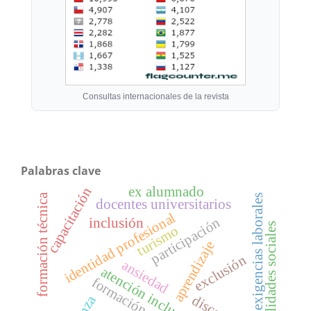
Consultas internacionales de la revista
Palabras clave
ex alumnado
capacitación
formación técnica
exigencias laborales
docentes universitarios
identidad profesional
participación
inclusión
habilidades sociales
turismo
aprendizaje
exclusión
ansiedad
atención inclusiva
formación