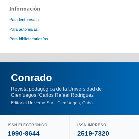
Información
Para lectores/as
Para autores/as
Para bibliotecarios/as
Conrado
Revista pedagógica de la Universidad de
Cienfuegos “Carlos Rafael Rodríguez”
Editorial Universo Sur · Cienfuegos, Cuba
ISSN ELECTRÓNICO
ISSN IMPRESO
1990-8644
2519-7320