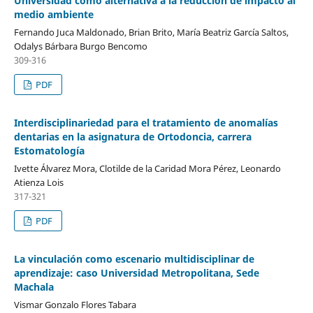
Universidad como alternativa a la reducción de impacto al
medio ambiente
Fernando Juca Maldonado, Brian Brito, María Beatriz García Saltos,
Odalys Bárbara Burgo Bencomo
309-316
PDF
Interdisciplinariedad para el tratamiento de anomalías
dentarias en la asignatura de Ortodoncia, carrera
Estomatología
Ivette Álvarez Mora, Clotilde de la Caridad Mora Pérez, Leonardo
Atienza Lois
317-321
PDF
La vinculación como escenario multidisciplinar de
aprendizaje: caso Universidad Metropolitana, Sede
Machala
Vismar Gonzalo Flores Tabara