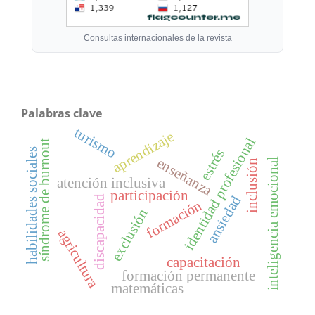
Consultas internacionales de la revista
Palabras clave
turismo
aprendizaje
identidad profesional
síndrome de burnout
habilidades sociales
estrés
enseñanza
inteligencia emocional
inclusión
atención inclusiva
participación
ansiedad
discapacidad
formación
exclusión
agricultura
capacitación
formación permanente
matemáticas