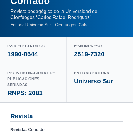
Conrado
Revista pedagógica de la Universidad de
Cienfuegos “Carlos Rafael Rodríguez”
Editorial Universo Sur · Cienfuegos, Cuba
ISSN ELECTRÓNICO
ISSN IMPRESO
1990-8644
2519-7320
REGISTRO NACIONAL DE
ENTIDAD EDITORA
PUBLICACIONES
Universo Sur
SERIADAS
RNPS: 2081
Revista
Revista:
Conrado