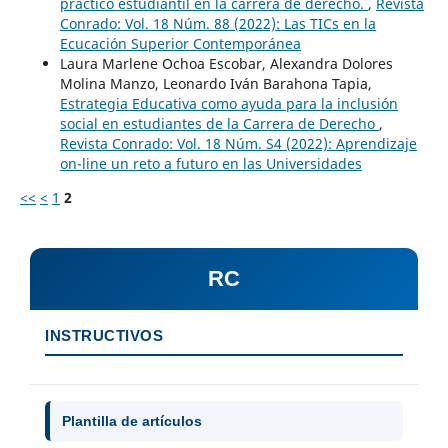
práctico estudiantil en la carrera de derecho.
,
Revista
Conrado: Vol. 18 Núm. 88 (2022): Las TICs en la
Ecucación Superior Contemporánea
Laura Marlene Ochoa Escobar, Alexandra Dolores
Molina Manzo, Leonardo Iván Barahona Tapia,
Estrategia Educativa como ayuda para la inclusión
social en estudiantes de la Carrera de Derecho
,
Revista Conrado: Vol. 18 Núm. S4 (2022): Aprendizaje
on-line un reto a futuro en las Universidades
<<
<
1
2
RC
INSTRUCTIVOS
Plantilla de artículos