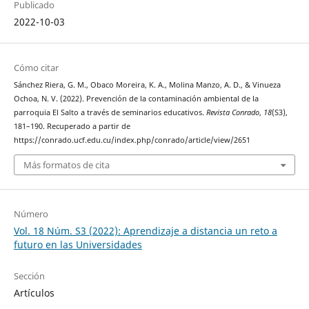
Publicado
2022-10-03
Cómo citar
Sánchez Riera, G. M., Obaco Moreira, K. A., Molina Manzo, A. D., & Vinueza
Ochoa, N. V. (2022). Prevención de la contaminación ambiental de la
parroquia El Salto a través de seminarios educativos.
Revista Conrado
,
18
(S3),
181–190. Recuperado a partir de
https://conrado.ucf.edu.cu/index.php/conrado/article/view/2651
Más formatos de cita
Número
Vol. 18 Núm. S3 (2022): Aprendizaje a distancia un reto a
futuro en las Universidades
Sección
Artículos