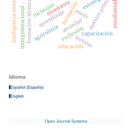
inteligencia emocional
maestro primario
estrategia
estudiantado
enseñanza
formación técnica
formación
inclusión
intergeneracional
estrés
aprendizaje
ansiedad
agricultura
exclusión
capacitación
turismo
educación
Idioma
Español (España)
English
Open Journal Systems