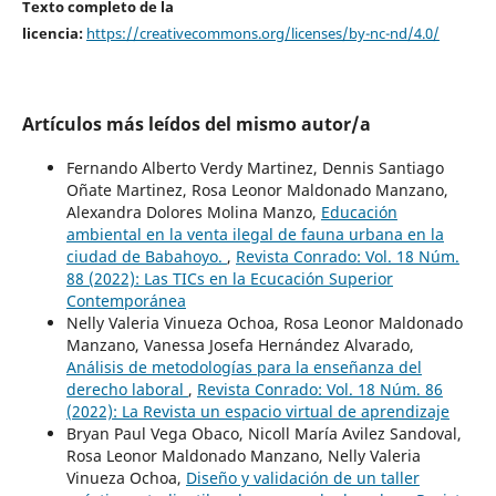
Texto completo de la
licencia:
https://creativecommons.org/licenses/by-nc-nd/4.0/
Artículos más leídos del mismo autor/a
Fernando Alberto Verdy Martinez, Dennis Santiago
Oñate Martinez, Rosa Leonor Maldonado Manzano,
Alexandra Dolores Molina Manzo,
Educación
ambiental en la venta ilegal de fauna urbana en la
ciudad de Babahoyo.
,
Revista Conrado: Vol. 18 Núm.
88 (2022): Las TICs en la Ecucación Superior
Contemporánea
Nelly Valeria Vinueza Ochoa, Rosa Leonor Maldonado
Manzano, Vanessa Josefa Hernández Alvarado,
Análisis de metodologías para la enseñanza del
derecho laboral
,
Revista Conrado: Vol. 18 Núm. 86
(2022): La Revista un espacio virtual de aprendizaje
Bryan Paul Vega Obaco, Nicoll María Avilez Sandoval,
Rosa Leonor Maldonado Manzano, Nelly Valeria
Vinueza Ochoa,
Diseño y validación de un taller