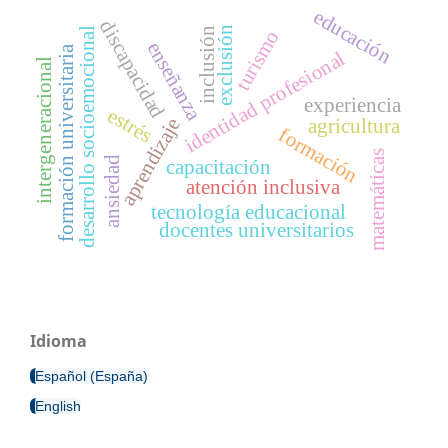
educación
discapacidad
exclusión
desarrollo socioemocional
inclusión
turismo
enseñanza
formación universitaria
identidad profesional
intergeneracional
experiencia
estrés
agricultura
aprendizaje
formación
matemáticas
ansiedad
capacitación
atención inclusiva
tecnología educacional
docentes universitarios
Idioma
Español (España)
English