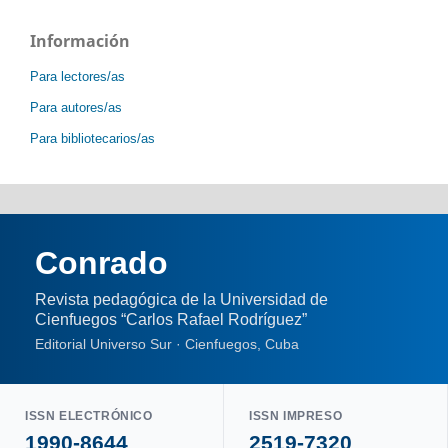
Información
Para lectores/as
Para autores/as
Para bibliotecarios/as
Conrado
Revista pedagógica de la Universidad de
Cienfuegos “Carlos Rafael Rodríguez”
Editorial Universo Sur · Cienfuegos, Cuba
ISSN ELECTRÓNICO
ISSN IMPRESO
1990-8644
2519-7320