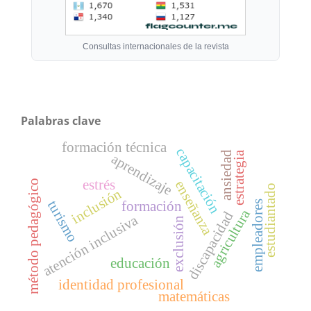
Consultas internacionales de la revista
Palabras clave
formación técnica
capacitación
estrategia
ansiedad
aprendizaje
estrés
método pedagógico
enseñanza
estudiantado
inclusión
turismo
empleadores
formación
agricultura
discapacidad
atención inclusiva
exclusión
educación
identidad profesional
matemáticas