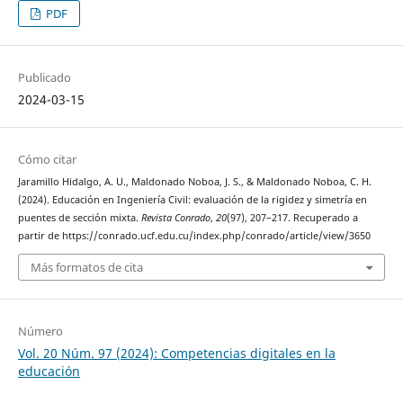
PDF
Publicado
2024-03-15
Cómo citar
Jaramillo Hidalgo, A. U., Maldonado Noboa, J. S., & Maldonado Noboa, C. H.
(2024). Educación en Ingeniería Civil: evaluación de la rigidez y simetría en
puentes de sección mixta.
Revista Conrado
,
20
(97), 207–217. Recuperado a
partir de https://conrado.ucf.edu.cu/index.php/conrado/article/view/3650
Más formatos de cita
Número
Vol. 20 Núm. 97 (2024): Competencias digitales en la
educación