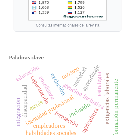
Consultas internacionales de la revista
Palabras clave
aprendizaje
educación
turismo
ansiedad
exclusión
estrategia
exigencias laborales
capacitación
enseñanza
formación permanente
atención inclusiva
discapacidad
identidad profesional
integración
estrés
inclusión
agricultura
formación
empleadores
habilidades sociales