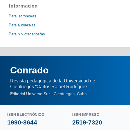
Información
Para lectores/as
Para autores/as
Para bibliotecarios/as
Conrado
Revista pedagógica de la Universidad de
Cienfuegos “Carlos Rafael Rodríguez”
Editorial Universo Sur · Cienfuegos, Cuba
ISSN ELECTRÓNICO
ISSN IMPRESO
1990-8644
2519-7320