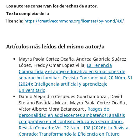
Los autores conservan los derechos de autor.
Texto completo de la
licencia:
https://creativecommons.org/licenses/by-nc-nd/4.0/
Artículos más leídos del mismo autor/a
Mayra Paola Cortez Ocaña, Andrea Gabriela Suárez
López, Freddy Omar López Villa,
La Tenencia
Compartida y el apoyo educativo en situaciones de
separación familiar
,
Revista Conrado: Vol. 20 Núm. S1
(2024): Inteligencia artificial y aprendizaje
universitario
Danilo Alejandro Céspedes Guachamboza , David
Stefano Bastidas Meza , Mayra Paola Cortez Ocaña ,
Víctor Alberto Mora Betancourt ,
Rasgos de
personalidad en adolescentes ambateños: análisis
comparativo en el contexto educativo secundario
,
Revista Conrado: Vol. 22 Núm. 108 (2026): La Revista
Conrado: Transformando la Eficiencia en Futuro