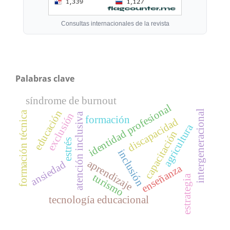
Consultas internacionales de la revista
Palabras clave
síndrome de burnout
identidad profesional
intergeneracional
educación
formación técnica
exclusión
atención inclusiva
formación
discapacidad
agricultura
capacitación
estrés
inclusión
aprendizaje
ansiedad
enseñanza
turismo
estrategia
tecnología educacional