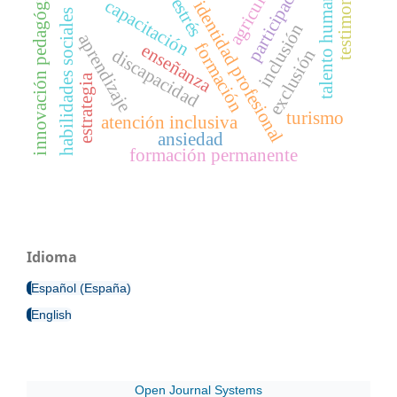
agricultura
participación
innovación pedagógica
testimonio
talento humano
estrés
capacitación
identidad profesional
habilidades sociales
inclusión
aprendizaje
formación
enseñanza
exclusión
discapacidad
estrategia
turismo
atención inclusiva
ansiedad
formación permanente
Idioma
Español (España)
English
Open Journal Systems