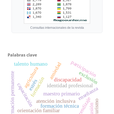
Consultas internacionales de la revista
Palabras clave
participación
talento humano
ansiedad
agricultura
exclusión
formación permanente
formación
discapacidad
estrés
capacitación
identidad profesional
enseñanza
maestro primario
aprendizaje
atención inclusiva
turismo
inclusión
formación técnica
orientación familiar