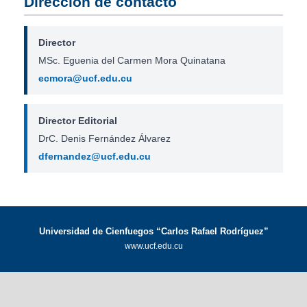
Dirección de contacto
Director
MSc. Eguenia del Carmen Mora Quinatana
ecmora@ucf.edu.cu
Director Editorial
DrC. Denis Fernández Álvarez
dfernandez@ucf.edu.cu
Universidad de Cienfuegos “Carlos Rafael Rodríguez”
www.ucf.edu.cu