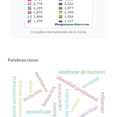
Consultas internacionales de la revista
Palabras clave
síndrome de burnout
enseñanza
identidad profesional
ansiedad
formación universitaria
estrés
formación técnica
capacitación
formación
exclusión
atención inclusiva
estrategia
turismo
inclusión
discapacidad
aprendizaje