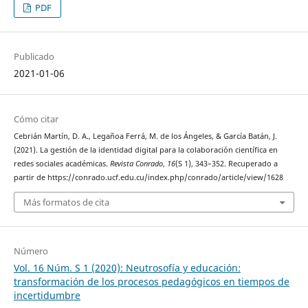
PDF
Publicado
2021-01-06
Cómo citar
Cebrián Martín, D. A., Legañoa Ferrá, M. de los Ángeles, & García Batán, J.
(2021). La gestión de la identidad digital para la colaboración científica en
redes sociales académicas.
Revista Conrado
,
16
(S 1), 343–352. Recuperado a
partir de https://conrado.ucf.edu.cu/index.php/conrado/article/view/1628
Más formatos de cita
Número
Vol. 16 Núm. S 1 (2020): Neutrosofía y educación:
transformación de los procesos pedagógicos en tiempos de
incertidumbre