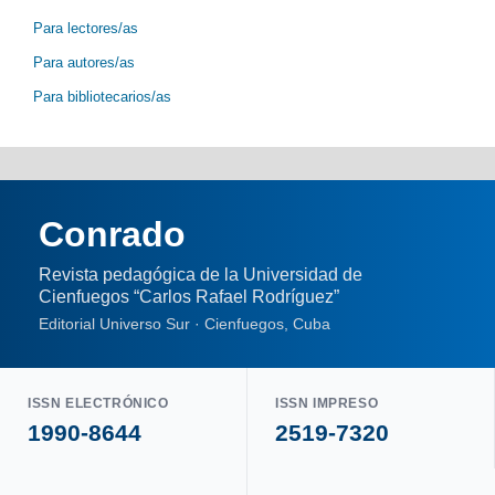
Para lectores/as
Para autores/as
Para bibliotecarios/as
Conrado
Revista pedagógica de la Universidad de
Cienfuegos “Carlos Rafael Rodríguez”
Editorial Universo Sur · Cienfuegos, Cuba
ISSN ELECTRÓNICO
ISSN IMPRESO
1990-8644
2519-7320