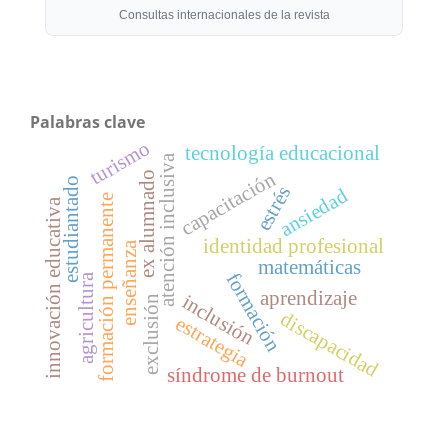
Consultas internacionales de la revista
Palabras clave
turismo
tecnología educacional
atención inclusiva
capacitación
ex alumnado
estudiantado
estrés
ansiedad
formación permanente
innovación educativa
identidad profesional
enseñanza
matemáticas
formación
agricultura
aprendizaje
inclusión
exclusión
discapacidad
estrategia
síndrome de burnout