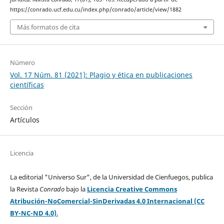
https://conrado.ucf.edu.cu/index.php/conrado/article/view/1882
Más formatos de cita
Número
Vol. 17 Núm. 81 (2021): Plagio y ética en publicaciones
científicas
Sección
Artículos
Licencia
La editorial "Universo Sur", de la Universidad de Cienfuegos, publica
la Revista
Conrado
bajo la
Licencia Creative Commons
Atribución-NoComercial-SinDerivadas 4.0 Internacional (CC
BY-NC-ND 4.0)
.