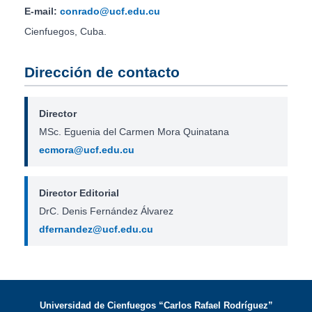
E-mail:
conrado@ucf.edu.cu
Cienfuegos, Cuba.
Dirección de contacto
Director
MSc. Eguenia del Carmen Mora Quinatana
ecmora@ucf.edu.cu
Director Editorial
DrC. Denis Fernández Álvarez
dfernandez@ucf.edu.cu
Universidad de Cienfuegos “Carlos Rafael Rodríguez”