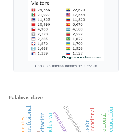
Consultas internacionales de la revista
Palabras clave
discapacidad
educación
enseñanza
capacitación
exclusión