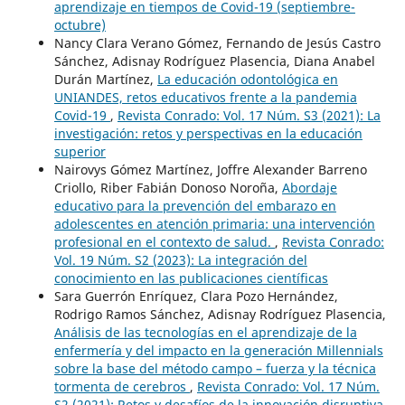
aprendizaje en tiempos de Covid-19 (septiembre-
octubre)
Nancy Clara Verano Gómez, Fernando de Jesús Castro
Sánchez, Adisnay Rodríguez Plasencia, Diana Anabel
Durán Martínez,
La educación odontológica en
UNIANDES, retos educativos frente a la pandemia
Covid-19
,
Revista Conrado: Vol. 17 Núm. S3 (2021): La
investigación: retos y perspectivas en la educación
superior
Nairovys Gómez Martínez, Joffre Alexander Barreno
Criollo, Riber Fabián Donoso Noroña,
Abordaje
educativo para la prevención del embarazo en
adolescentes en atención primaria: una intervención
profesional en el contexto de salud.
,
Revista Conrado:
Vol. 19 Núm. S2 (2023): La integración del
conocimiento en las publicaciones científicas
Sara Guerrón Enríquez, Clara Pozo Hernández,
Rodrigo Ramos Sánchez, Adisnay Rodríguez Plasencia,
Análisis de las tecnologías en el aprendizaje de la
enfermería y del impacto en la generación Millennials
sobre la base del método campo – fuerza y la técnica
tormenta de cerebros
,
Revista Conrado: Vol. 17 Núm.
S2 (2021): Retos y desafíos de la innovación disruptiva