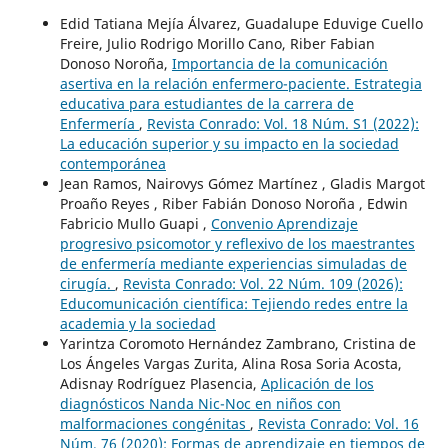
Edid Tatiana Mejía Álvarez, Guadalupe Eduvige Cuello
Freire, Julio Rodrigo Morillo Cano, Riber Fabian
Donoso Noroña,
Importancia de la comunicación
asertiva en la relación enfermero-paciente. Estrategia
educativa para estudiantes de la carrera de
Enfermería
,
Revista Conrado: Vol. 18 Núm. S1 (2022):
La educación superior y su impacto en la sociedad
contemporánea
Jean Ramos, Nairovys Gómez Martínez , Gladis Margot
Proaño Reyes , Riber Fabián Donoso Noroña , Edwin
Fabricio Mullo Guapi ,
Convenio Aprendizaje
progresivo psicomotor y reflexivo de los maestrantes
de enfermería mediante experiencias simuladas de
cirugía.
,
Revista Conrado: Vol. 22 Núm. 109 (2026):
Educomunicación científica: Tejiendo redes entre la
academia y la sociedad
Yarintza Coromoto Hernández Zambrano, Cristina de
Los Ángeles Vargas Zurita, Alina Rosa Soria Acosta,
Adisnay Rodríguez Plasencia,
Aplicación de los
diagnósticos Nanda Nic-Noc en niños con
malformaciones congénitas
,
Revista Conrado: Vol. 16
Núm. 76 (2020): Formas de aprendizaje en tiempos de