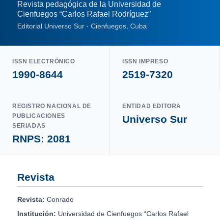
Revista pedagógica de la Universidad de
Cienfuegos “Carlos Rafael Rodríguez”
Editorial Universo Sur · Cienfuegos, Cuba
ISSN ELECTRÓNICO
ISSN IMPRESO
1990-8644
2519-7320
REGISTRO NACIONAL DE
ENTIDAD EDITORA
PUBLICACIONES
Universo Sur
SERIADAS
RNPS: 2081
Revista
Revista:
Conrado
Institución:
Universidad de Cienfuegos “Carlos Rafael