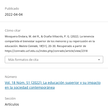
Publicado
2022-04-04
Cómo citar
Mosquera Endara, M. del R., & Ocaña Villacrés, P. G. (2022). La tenencia
compartida el bienestar superior de los menores y su repercusión en la
educación.
Revista Conrado
,
18
(S1), 20–30. Recuperado a partir de
https://conrado.ucf.edu.cu/index.php/conrado/article/view/2318
Más formatos de cita
Número
Vol. 18 Núm. S1 (2022): La educación superior y su impacto
en la sociedad contemporánea
Sección
Artículos