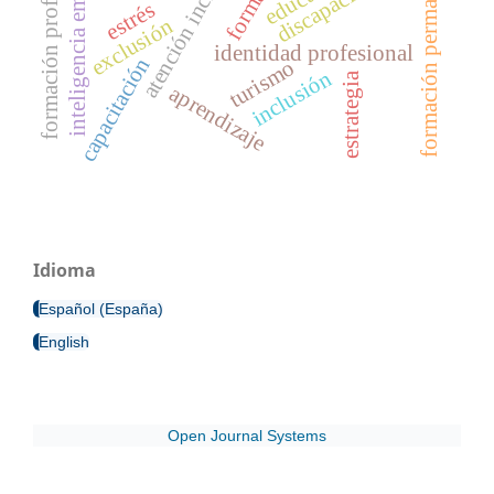
inteligencia emocional
formación profesional
atención inclusiva
formación permanente
discapacidad
estrés
exclusión
identidad profesional
capacitación
turismo
inclusión
estrategia
aprendizaje
Idioma
Español (España)
English
Open Journal Systems