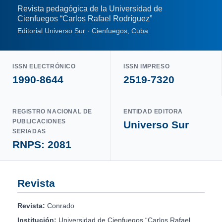
Revista pedagógica de la Universidad de
Cienfuegos “Carlos Rafael Rodríguez”
Editorial Universo Sur · Cienfuegos, Cuba
ISSN ELECTRÓNICO
ISSN IMPRESO
1990-8644
2519-7320
REGISTRO NACIONAL DE
ENTIDAD EDITORA
PUBLICACIONES
Universo Sur
SERIADAS
RNPS: 2081
Revista
Revista:
Conrado
Institución:
Universidad de Cienfuegos “Carlos Rafael