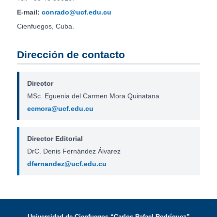
E-mail:
conrado@ucf.edu.cu
Cienfuegos, Cuba.
Dirección de contacto
Director
MSc. Eguenia del Carmen Mora Quinatana
ecmora@ucf.edu.cu
Director Editorial
DrC. Denis Fernández Álvarez
dfernandez@ucf.edu.cu
Universidad de Cienfuegos “Carlos Rafael Rodríguez”