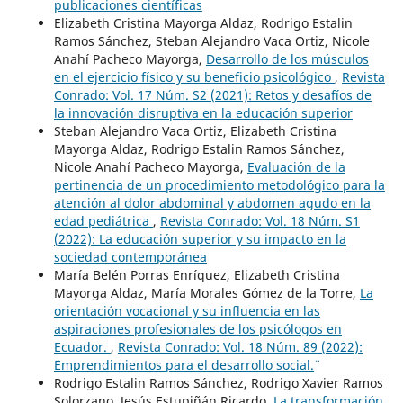
publicaciones científicas
Elizabeth Cristina Mayorga Aldaz, Rodrigo Estalin
Ramos Sánchez, Steban Alejandro Vaca Ortiz, Nicole
Anahí Pacheco Mayorga,
Desarrollo de los músculos
en el ejercicio físico y su beneficio psicológico
,
Revista
Conrado: Vol. 17 Núm. S2 (2021): Retos y desafíos de
la innovación disruptiva en la educación superior
Steban Alejandro Vaca Ortiz, Elizabeth Cristina
Mayorga Aldaz, Rodrigo Estalin Ramos Sánchez,
Nicole Anahí Pacheco Mayorga,
Evaluación de la
pertinencia de un procedimiento metodológico para la
atención al dolor abdominal y abdomen agudo en la
edad pediátrica
,
Revista Conrado: Vol. 18 Núm. S1
(2022): La educación superior y su impacto en la
sociedad contemporánea
María Belén Porras Enríquez, Elizabeth Cristina
Mayorga Aldaz, María Morales Gómez de la Torre,
La
orientación vocacional y su influencia en las
aspiraciones profesionales de los psicólogos en
Ecuador.
,
Revista Conrado: Vol. 18 Núm. 89 (2022):
¨Emprendimientos para el desarrollo social.¨
Rodrigo Estalin Ramos Sánchez, Rodrigo Xavier Ramos
Solorzano, Jesús Estupiñán Ricardo,
La transformación