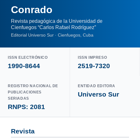
Conrado
Revista pedagógica de la Universidad de
Cienfuegos “Carlos Rafael Rodríguez”
Editorial Universo Sur · Cienfuegos, Cuba
ISSN ELECTRÓNICO
ISSN IMPRESO
1990-8644
2519-7320
REGISTRO NACIONAL DE
ENTIDAD EDITORA
PUBLICACIONES
Universo Sur
SERIADAS
RNPS: 2081
Revista