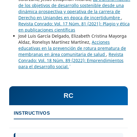
de los objetivos de desarrollo sostenible desde una
dinámica prospectiva y operativa de la carrera de
Derecho en Uniandes en época de incertidumbre
,
Revista Conrado: Vol. 17 Núm. 81 (2021): Plagio y ética
en publicaciones científicas
José Luis García Delgado, Elizabeth Cristina Mayorga
Aldaz, Ronelsys Martínez Martínez,
Acciones
educativas en la prevención de rotura prematura de
membranas en área comunitaria de salud
,
Revista
Conrado: Vol. 18 Núm. 89 (2022): ¨Emprendimientos
para el desarrollo social.¨
RC
INSTRUCTIVOS