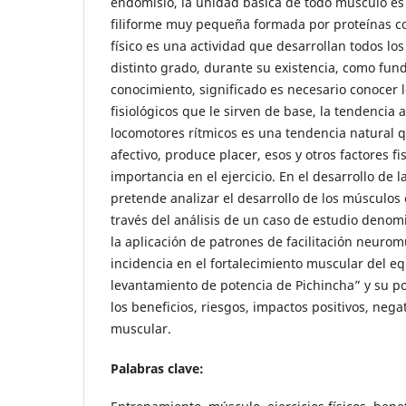
endomisio, la unidad básica de todo músculo es l
filiforme muy pequeña formada por proteínas com
físico es una actividad que desarrollan todos l
distinto grado, durante su existencia, como fu
conocimiento, significado es necesario conocer
fisiológicos que le sirven de base, la tendencia al
locomotores rítmicos es una tendencia natural q
afectivo, produce placer, esos y otros factores fi
importancia en el ejercicio. En el desarrollo de l
pretende analizar el desarrollo de los músculos en
través del análisis de un caso de estudio deno
la aplicación de patrones de facilitación neurom
incidencia en el fortalecimiento muscular del 
levantamiento de potencia de Pichincha” y su po
los beneficios, riesgos, impactos positivos, nega
muscular.
Palabras clave: