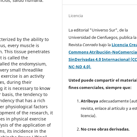
ficios, salud humana.
Licencia
La editorial "Universo Sur", de la
Universidad de Cienfuegos, publica la
erized by the ability to
Revista
Conrado
bajo la
Licencia Cre
lus, every muscle is
. This tissue penetrates
Commons Atribución-NoComercia
 is called the
SinDerivadas 4.0 Internacional (CC
called the endomysium,
NC-ND 4.0)
.
 very small threadlike
xercise is an activity
Usted puede compartir el material
es, during their
fines comerciales, siempre que:
g it is necessary to know
 basis, the tendency to
endency that has a rich
Atribuya
adecuadamente (aut
er physiological factors
revista, enlace al artículo y a es
lopment of the research, it
licencia).
es in physical exercise
ysis of the application of
No cree obras derivadas.
s, its incidence in the