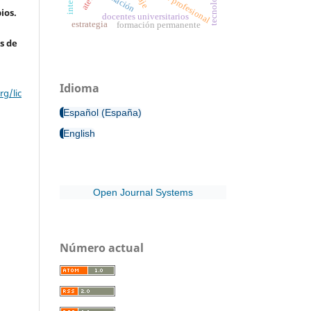
identidad profesional
formación
ios.
docentes universitarios
estrategia
formación permanente
s de
Idioma
g/lic
Español (España)
English
Open Journal Systems
Número actual