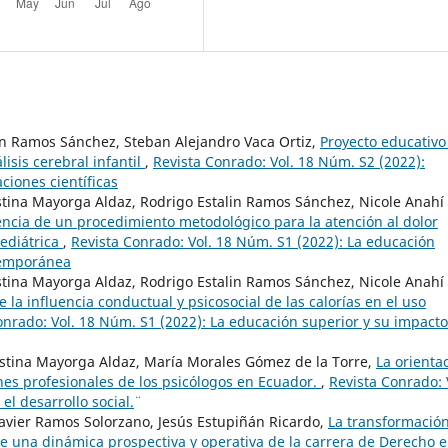
lin Ramos Sánchez, Steban Alejandro Vaca Ortiz,
Proyecto educativo
isis cerebral infantil
,
Revista Conrado: Vol. 18 Núm. S2 (2022):
ciones científicas
istina Mayorga Aldaz, Rodrigo Estalin Ramos Sánchez, Nicole Anahí
encia de un procedimiento metodológico para la atención al dolor
ediátrica
,
Revista Conrado: Vol. 18 Núm. S1 (2022): La educación
temporánea
istina Mayorga Aldaz, Rodrigo Estalin Ramos Sánchez, Nicole Anahí
 la influencia conductual y psicosocial de las calorías en el uso
onrado: Vol. 18 Núm. S1 (2022): La educación superior y su impact
istina Mayorga Aldaz, María Morales Gómez de la Torre,
La orienta
ones profesionales de los psicólogos en Ecuador.
,
Revista Conrado: 
l desarrollo social.¨
avier Ramos Solorzano, Jesús Estupiñán Ricardo,
La transformació
de una dinámica prospectiva y operativa de la carrera de Derecho 