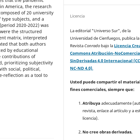
ges that the pandemic
tin America, the research
composed of 20 university
Licencia
 type subjects, and a
 (period 2020-2022) was
La editorial "Universo Sur", de la
 were the structured
nt matrix, interpreted
Universidad de Cienfuegos, publica la
cated that both authors
Revista
Conrado
bajo la
Licencia Cre
ced by educational
Commons Atribución-NoComercia
 contributions of
SinDerivadas 4.0 Internacional (CC
 prioritizing subjectivity
NC-ND 4.0)
.
h social, political,
reflection as a tool to
Usted puede compartir el material
fines comerciales, siempre que:
Atribuya
adecuadamente (aut
revista, enlace al artículo y a es
licencia).
No cree obras derivadas.