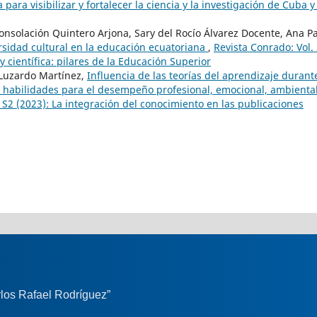
ara visibilizar y fortalecer la ciencia y la investigación de Cuba y
Consolación Quintero Arjona, Sary del Rocío Álvarez Docente, Ana P
rsidad cultural en la educación ecuatoriana
,
Revista Conrado: Vol.
científica: pilares de la Educación Superior
 Luzardo Martínez,
Influencia de las teorías del aprendizaje durant
y habilidades para el desempeño profesional, emocional, ambiental
 S2 (2023): La integración del conocimiento en las publicaciones
los Rafael Rodríguez”