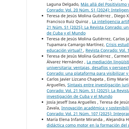
Laguna Delgado,
Más allá del Positivismo
Conrado: Vol. 20 Núm. S1 (2024): Inteligenc
Teresa de Jesús Molina Gutiérrez , Diego X
Francisco Ruiz Quiroz ,
La inteligencia art
21 Núm. S1 (2025): La Revista Conrado: una 
de Cuba y el Mundo
Teresa de Jesús Molina Gutiérrez, Carlos J
Tupamara Camargo Martínez,
Crisis estu
educación virtual?
,
Revista Conrado: Vol. 
Teresa de Jesús Molina Gutiérrez , Carmen 
Álvarez Hernández ,
La mediación lingüísti
universitaria: ventajas, desafíos y perspe
Conrado: una plataforma para visibilizar y 
Carlos Javier Lizcano Chapeta , Eimy Marie
Arguelles,
Sintaxis entre investigación jur
Conrado: Vol. 21 Núm. S1 (2025): La Revista
investigación de Cuba y el Mundo
Josía Jeseff Isea Arguelles , Teresa de Jes
Zavala,
Innovación académica y sostenibil
Conrado: Vol. 21 Núm. 107 (2025): Integrac
María Elena Infante Miranda , Alejandra H
didáctica como motor en la formación del