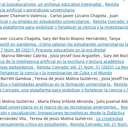
 y el Iusnaturalismo, un enfoque educativo integrador
,
Revista
ia artificial y aprendizaje universitario
avier Chamorro Valencia , Carlos Javier Lizcano Chapeta , Juan
ificial y su empleo en estudiantes universitarios
,
Revista Conrado: V
plataforma para visibilizar y fortalecer la ciencia y la investigaci
avier Lizcano Chapeta, Sary del Rocío Álvarez Hernández, Tanya
diantil en pandemia. ¿Cómo valoran los estudiantes universitarios l
17 Núm. 80 (2021): Procesos educativos en la era digital
Marina Méndez Cabrita , Josía Jessef Isea Argüelles , Sary del Roc
ca de la inteligencia artificial en la escritura y lectura académica
ctivas pedagógicas
,
Revista Conrado: Vol. 21 Núm. S1 (2025): La Rev
fortalecer la ciencia y la investigación de Cuba y el Mundo
 Barrett Gamboa , Teresa de Jesús Molina Gutiérrez , Josía Jeseff Is
ídica y habilidades analíticas en la formación universitaria
,
Revista
 Conrado: una plataforma para visibilizar y fortalecer la ciencia y 
ús Molina Gutiérrez , María Elena Infante Miranda , Julio Juvenal Al
idad universitaria en el marco de las tecnologías emergentes.
,
Rev
ión y socialización: Innovaciones tecnológicas desde la Didáctica
ernández Vila , Teresa de Jesús Molina Gutiérrez ,
La creatividad
 pensamiento crítico en estudiantes
,
Revista Conrado: Vol. 21 Núm.