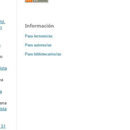
ol.
Información
ón
Para lectores/as
a
Para autores/as
Para bibliotecarios/as
ío
ista
ea
la
dana
ista
 S1