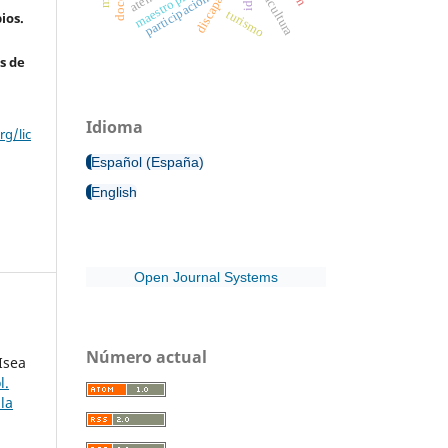
discapacidad
maestro primario
agricultura
participación
turismo
ios.
s de
Idioma
g/lic
Español (España)
English
Open Journal Systems
Número actual
Isea
l.
la