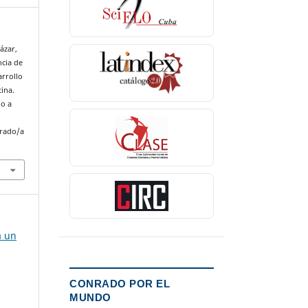
ázar,
ncia de
arrollo
tina.
do a
nrado/a
a un
CONRADO POR EL
MUNDO