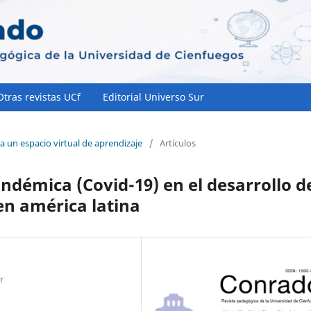
Otras revistas UCf
Editorial Universo Sur
ta un espacio virtual de aprendizaje
/
Artículos
andémica (Covid-19) en el desarrollo d
en américa latina
r