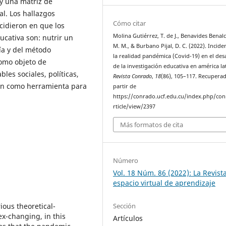
 y una matriz de
al. Los hallazgos
Cómo citar
cidieron en que los
Molina Gutiérrez, T. de J., Benavides Benalc
cativa son: nutrir un
M. M., & Burbano Pijal, D. C. (2022). Incide
ía y del método
la realidad pandémica (Covid-19) en el des
 como objeto de
de la investigación educativa en américa la
les sociales, políticas,
Revista Conrado
,
18
(86), 105–117. Recupera
xión como herramienta para
partir de
https://conrado.ucf.edu.cu/index.php/co
rticle/view/2397
Más formatos de cita
Número
Vol. 18 Núm. 86 (2022): La Revist
espacio virtual de aprendizaje
Sección
ious theoretical-
ex-changing, in this
Artículos