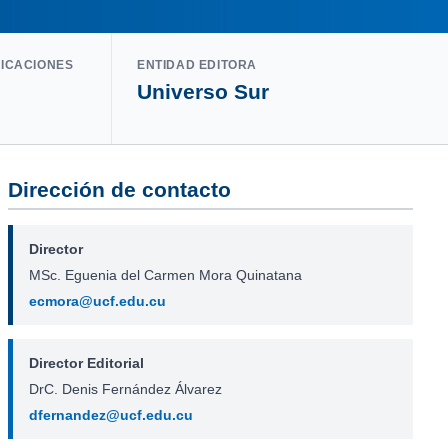
LICACIONES
ENTIDAD EDITORA
Universo Sur
Dirección de contacto
Director
MSc. Eguenia del Carmen Mora Quinatana
ecmora@ucf.edu.cu
Director Editorial
DrC. Denis Fernández Álvarez
dfernandez@ucf.edu.cu