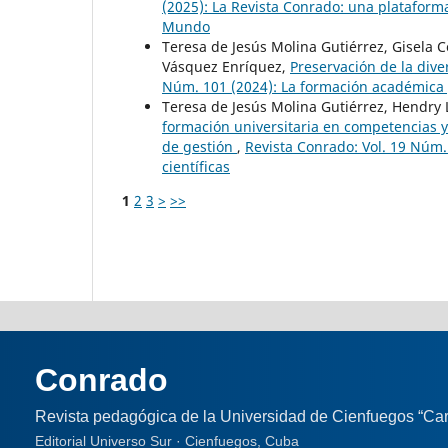
(2025): La Revista Conrado: una plataforma p
Mundo
Teresa de Jesús Molina Gutiérrez, Gisela 
Vásquez Enríquez,
Preservación de la dive
Núm. 101 (2024): La formación académica y 
Teresa de Jesús Molina Gutiérrez, Hendry
formación universitaria en competencias 
de gestión
,
Revista Conrado: Vol. 19 Núm.
científicas
1
2
3
>
>>
Conrado
Revista pedagógica de la Universidad de Cienfuegos “Car
Editorial Universo Sur · Cienfuegos, Cuba