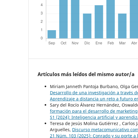
Artículos más leídos del mismo autor/a
Miriam Janneth Pantoja Burbano, Olga Ger
Desarrollo de una investigación a través 
Aprendizaje a distancia un reto a futuro e
Sary del Rocío Álvarez Hernández, Oswald
formación para el desarrollo de marketing
S1 (2024): Inteligencia artificial y aprendiz
Teresa de Jesús Molina Gutiérrez , Carlos J
Arguelles,
Discurso metacomunicativo com
21 Núm. 103 (2025): Conrado y su porte a 