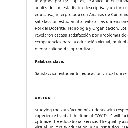
integrada por 159 sujetos, se aplicó un cuestion
analizado con estadística descriptiva y un foro 
educativa, interpretado con Análisis de Contenid
satisfacción estudiantil al valorar las dimension
Rol del Docente, Tecnología y Organización. Los 
revelaron escasa satisfacción por problemas de 
competencias para la educación virtual, multipli
menor calidad del aprendizaje.
Palabras clave:
Satisfacción estudiantil, educación virtual unive
ABSTRACT
Studying the satisfaction of students with respe
experience lived at the time of COVID-19 will fac
optimize the educational service. The quality as
virtual university education in an institution (