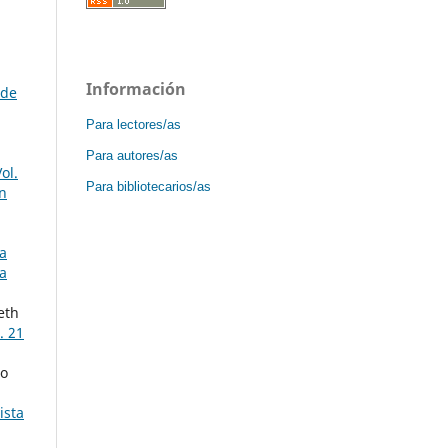
Información
 de
Para lectores/as
Para autores/as
ol.
Para bibliotecarios/as
ón
ta
la
eth
. 21
ío
ista