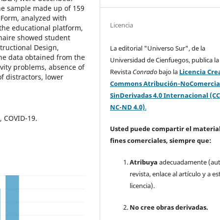
the sample made up of 159
 Form, analyzed with
Licencia
 the educational platform,
nnaire showed student
tructional Design,
La editorial "Universo Sur", de la
he data obtained from the
Universidad de Cienfuegos, publica la
ivity problems, absence of
Revista
Conrado
bajo la
Licencia Cre
f distractors, lower
Commons Atribución-NoComercia
SinDerivadas 4.0 Internacional (CC
NC-ND 4.0)
.
n, COVID-19.
Usted puede compartir el material
fines comerciales, siempre que:
Atribuya
adecuadamente (aut
revista, enlace al artículo y a es
licencia).
No cree obras derivadas.