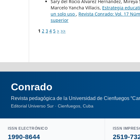
Sary del Rocío Álvarez Hernández, Mireya
Marcelo Yancha Villacis,
Estrategia educa
un solo uso
,
Revista Conrado: Vol. 17 Núm.
superior
1
2
3
4
5
>
>>
Conrado
Revista pedagógica de la Universidad de Cienfuegos “Car
Editorial Universo Sur · Cienfuegos, Cuba
ISSN ELECTRÓNICO
ISSN IMPRES
1990-8644
2519-73