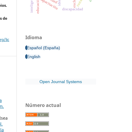
turismo
capacitación
educación
ios.
discapacidad
s de
Idioma
g/lic
Español (España)
English
Open Journal Systems
a
Número actual
m.
Isea
l.
la