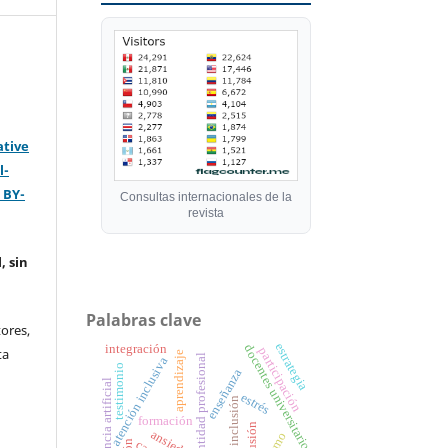
ative
l-
 BY-
Consultas internacionales de la
revista
, sin
Palabras clave
ores,
estrategia
integración
docentes universitarios
ta
participación
aprendizaje
identidad profesional
atención inclusiva
testimonio
enseñanza
inteligencia artificial
estrés
inclusión
formación
exclusión
ansiedad