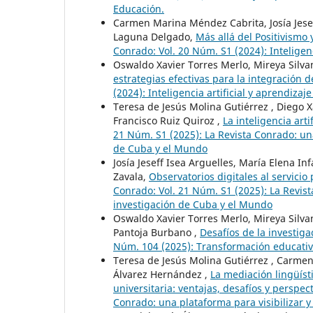
Educación.
Carmen Marina Méndez Cabrita, Josía Jesef
Laguna Delgado,
Más allá del Positivismo
Conrado: Vol. 20 Núm. S1 (2024): Inteligenc
Oswaldo Xavier Torres Merlo, Mireya Silv
estrategias efectivas para la integración 
(2024): Inteligencia artificial y aprendizaje
Teresa de Jesús Molina Gutiérrez , Diego X
Francisco Ruiz Quiroz ,
La inteligencia art
21 Núm. S1 (2025): La Revista Conrado: una 
de Cuba y el Mundo
Josía Jeseff Isea Arguelles, María Elena In
Zavala,
Observatorios digitales al servicio
Conrado: Vol. 21 Núm. S1 (2025): La Revista
investigación de Cuba y el Mundo
Oswaldo Xavier Torres Merlo, Mireya Silva
Pantoja Burbano ,
Desafíos de la investig
Núm. 104 (2025): Transformación educativ
Teresa de Jesús Molina Gutiérrez , Carmen 
Álvarez Hernández ,
La mediación lingüísti
universitaria: ventajas, desafíos y perspe
Conrado: una plataforma para visibilizar y 