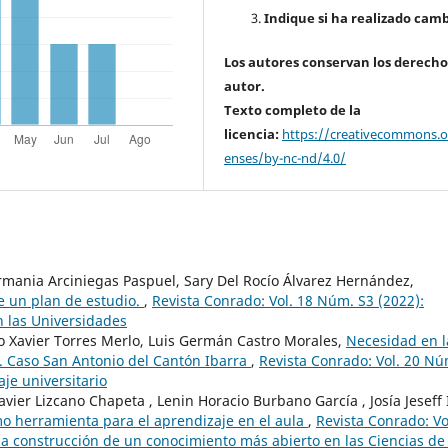
Indique si ha realizado camb
Los autores conservan los derecho
autor.
Texto completo de la
licencia:
https://creativecommons.or
enses/by-nc-nd/4.0/
mania Arciniegas Paspuel, Sary Del Rocío Álvarez Hernández,
de un plan de estudio.
,
Revista Conrado: Vol. 18 Núm. S3 (2022):
n las Universidades
o Xavier Torres Merlo, Luis Germán Castro Morales,
Necesidad en l
. Caso San Antonio del Cantón Ibarra
,
Revista Conrado: Vol. 20 Nú
aje universitario
avier Lizcano Chapeta , Lenin Horacio Burbano García , Josía Jeseff 
o herramienta para el aprendizaje en el aula
,
Revista Conrado: Vo
la construcción de un conocimiento más abierto en las Ciencias de 