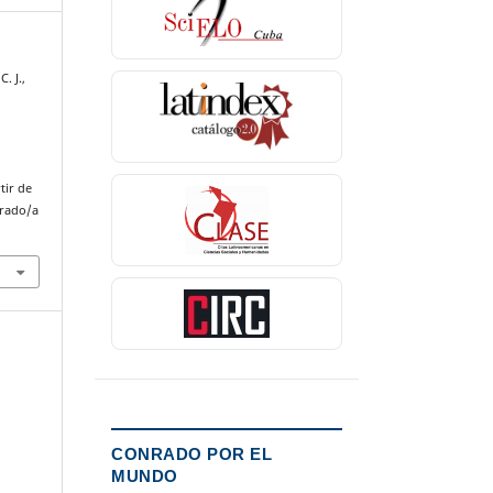
. J.,
tir de
nrado/a
CONRADO POR EL
MUNDO