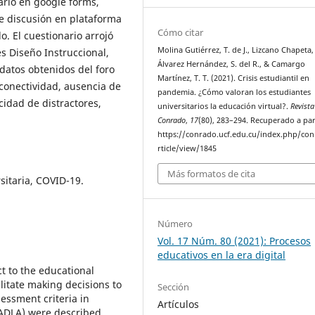
ario en google forms,
de discusión en plataforma
Cómo citar
o. El cuestionario arrojó
Molina Gutiérrez, T. de J., Lizcano Chapeta, C
es Diseño Instruccional,
Álvarez Hernández, S. del R., & Camargo
datos obtenidos del foro
Martínez, T. T. (2021). Crisis estudiantil en
conectividad, ausencia de
pandemia. ¿Cómo valoran los estudiantes
cidad de distractores,
universitarios la educación virtual?.
Revista
Conrado
,
17
(80), 283–294. Recuperado a par
https://conrado.ucf.edu.cu/index.php/co
rticle/view/1845
Más formatos de cita
rsitaria, COVID-19.
Número
Vol. 17 Núm. 80 (2021): Procesos
educativos en la era digital
ct to the educational
ilitate making decisions to
Sección
sessment criteria in
Artículos
1UADLA) were described.