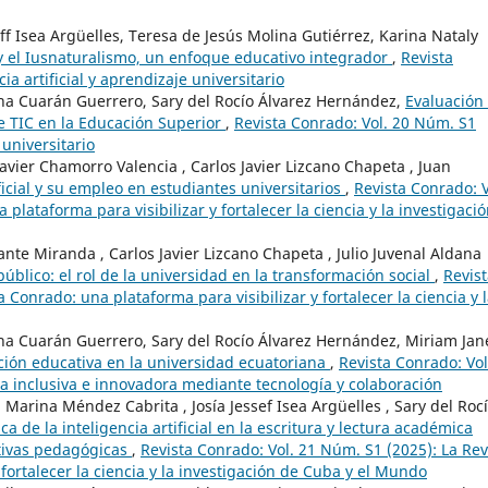
f Isea Argüelles, Teresa de Jesús Molina Gutiérrez, Karina Nataly
 y el Iusnaturalismo, un enfoque educativo integrador
,
Revista
ia artificial y aprendizaje universitario
ana Cuarán Guerrero, Sary del Rocío Álvarez Hernández,
Evaluación
de TIC en la Educación Superior
,
Revista Conrado: Vol. 20 Núm. S1
 universitario
avier Chamorro Valencia , Carlos Javier Lizcano Chapeta , Juan
ificial y su empleo en estudiantes universitarios
,
Revista Conrado: V
plataforma para visibilizar y fortalecer la ciencia y la investigaci
fante Miranda , Carlos Javier Lizcano Chapeta , Julio Juvenal Aldana
 público: el rol de la universidad en la transformación social
,
Revis
 Conrado: una plataforma para visibilizar y fortalecer la ciencia y 
na Cuarán Guerrero, Sary del Rocío Álvarez Hernández, Miriam Jan
ación educativa en la universidad ecuatoriana
,
Revista Conrado: Vol
a inclusiva e innovadora mediante tecnología y colaboración
Marina Méndez Cabrita , Josía Jessef Isea Argüelles , Sary del Roc
ca de la inteligencia artificial en la escritura y lectura académica
ctivas pedagógicas
,
Revista Conrado: Vol. 21 Núm. S1 (2025): La Rev
fortalecer la ciencia y la investigación de Cuba y el Mundo