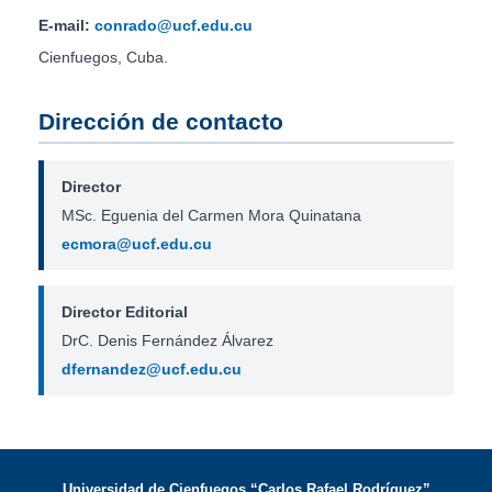
E-mail:
conrado@ucf.edu.cu
Cienfuegos, Cuba.
Dirección de contacto
Director
MSc. Eguenia del Carmen Mora Quinatana
ecmora@ucf.edu.cu
Director Editorial
DrC. Denis Fernández Álvarez
dfernandez@ucf.edu.cu
Universidad de Cienfuegos “Carlos Rafael Rodríguez”