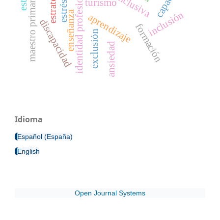
estrategia
identidad profesional
maestro primario
turismo
estrés
inclusión
enseñanza
aprendizaje
discapacidad
formación
exclusión
ansiedad
Idioma
Español (España)
English
Open Journal Systems