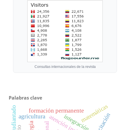
Consultas internacionales de la revista
Palabras clave
matemáticas
estudiantado
formación permanente
capacitación
integración
agricultura
atención inclusiva