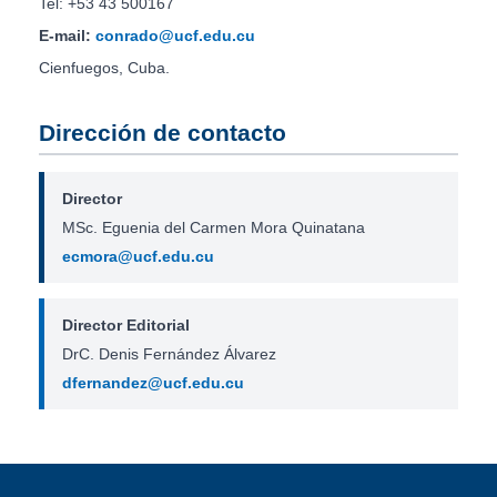
Tel: +53 43 500167
E-mail:
conrado@ucf.edu.cu
Cienfuegos, Cuba.
Dirección de contacto
Director
MSc. Eguenia del Carmen Mora Quinatana
ecmora@ucf.edu.cu
Director Editorial
DrC. Denis Fernández Álvarez
dfernandez@ucf.edu.cu