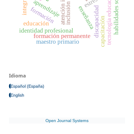
atención inclusiva
habilidades sociales
tecnología educacional
integración
estrés
aprendizaje
inclusión
enseñanza
discapacidad
formación
capacitación
educación
identidad profesional
formación permanente
maestro primario
Idioma
Español (España)
English
Open Journal Systems