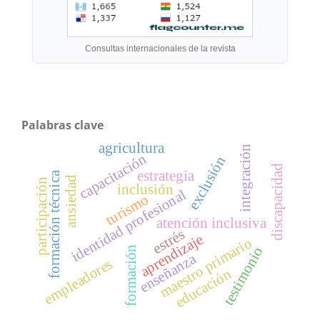
Consultas internacionales de la revista
Palabras clave
agricultura
integración
capacitación
exclusión
discapacidad
estrategia
formación técnica
ansiedad
participación
inclusión
identidad profesional
turismo
atención inclusiva
estrés
aprendizaje
maestro primario
testimonio
formación
enseñanza
empleadores
educación