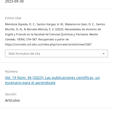
2023-09-30
Cómo citar
Mendoza Zepeda, O. C., Santos Vargas, A. M., Matamoros Galo, D. C., Santos
Murillo, D. N., & Morales Mencía, E. V. (2023). Necesidades de dominio de
Inglés y Francés en la facultad de Ciencias Químicas y Farmacia.
Revista
Conrado
,
19
(94), 574–587. Recuperado a partir de
https://conrado.ucf.edu.cu/index.php/conrado/article/view/3367
Más formatos de cita
Número
Vol. 19 Núm. 94 (2023): Las publicaciones científicas, un
escenario para el aprendizaje
Sección
Artículos