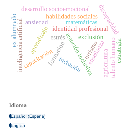
discapacidad
desarrollo socioemocional
habilidades sociales
ex alumnado
inteligencia artificial
ansiedad
matemáticas
identidad profesional
aprendizaje
atención inclusiva
exclusión
estrés
talento humano
estrategia
enseñanza
turismo
formación
capacitación
agricultura
inclusión
Idioma
Español (España)
English