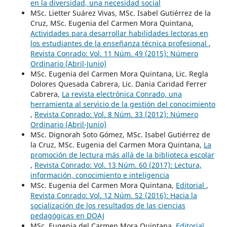
en la diversidad, una necesidad social
MSc. Lietter Suárez Vivas, MSc. Isabel Gutiérrez de la
Cruz, MSc. Eugenia del Carmen Mora Quintana,
Actividades para desarrollar habilidades lectoras en
los estudiantes de la enseñanza técnica profesional
,
Revista Conrado: Vol. 11 Núm. 49 (2015): Número
Ordinario (Abril-Junio)
MSc. Eugenia del Carmen Mora Quintana, Lic. Regla
Dolores Quesada Cabrera, Lic. Dania Caridad Ferrer
Cabrera,
La revista electrónica Conrado, una
herramienta al servicio de la gestión del conocimiento
,
Revista Conrado: Vol. 8 Núm. 33 (2012): Número
Ordinario (Abril-Junio)
MSc. Dignorah Soto Gómez, MSc. Isabel Gutiérrez de
la Cruz, MSc. Eugenia del Carmen Mora Quintana,
La
promoción de lectura más allá de la biblioteca escolar
,
Revista Conrado: Vol. 13 Núm. 60 (2017): Lectura,
información, conocimiento e inteligencia
MSc. Eugenia del Carmen Mora Quintana,
Editorial
,
Revista Conrado: Vol. 12 Núm. 52 (2016): Hacia la
socialización de los resultados de las ciencias
pedagógicas en DOAJ
MSc. Eugenia del Carmen Mora Quintana,
Editorial
,