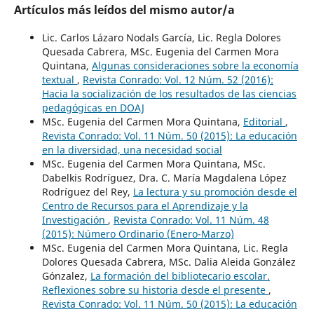
Artículos más leídos del mismo autor/a
Lic. Carlos Lázaro Nodals García, Lic. Regla Dolores
Quesada Cabrera, MSc. Eugenia del Carmen Mora
Quintana,
Algunas consideraciones sobre la economía
textual
,
Revista Conrado: Vol. 12 Núm. 52 (2016):
Hacia la socialización de los resultados de las ciencias
pedagógicas en DOAJ
MSc. Eugenia del Carmen Mora Quintana,
Editorial
,
Revista Conrado: Vol. 11 Núm. 50 (2015): La educación
en la diversidad, una necesidad social
MSc. Eugenia del Carmen Mora Quintana, MSc.
Dabelkis Rodríguez, Dra. C. María Magdalena López
Rodríguez del Rey,
La lectura y su promoción desde el
Centro de Recursos para el Aprendizaje y la
Investigación
,
Revista Conrado: Vol. 11 Núm. 48
(2015): Número Ordinario (Enero-Marzo)
MSc. Eugenia del Carmen Mora Quintana, Lic. Regla
Dolores Quesada Cabrera, MSc. Dalia Aleida González
Gónzalez,
La formación del bibliotecario escolar.
Reflexiones sobre su historia desde el presente
,
Revista Conrado: Vol. 11 Núm. 50 (2015): La educación