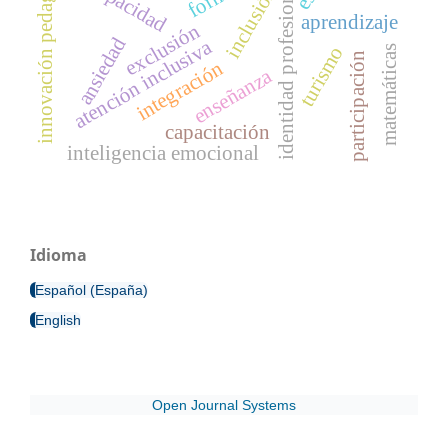
innovación pedagógica
identidad profesional
inclusión
aprendizaje
exclusión
ansiedad
atención inclusiva
turismo
matemáticas
participación
integración
enseñanza
capacitación
inteligencia emocional
Idioma
Español (España)
English
Open Journal Systems