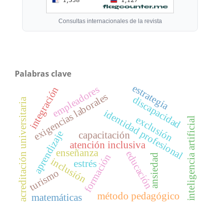
Consultas internacionales de la revista
Palabras clave
estrategia
empleadores
integración
exigencias laborales
discapacidad
acreditación universitaria
identidad profesional
exclusión
inteligencia artificial
aprendizaje
capacitación
atención inclusiva
enseñanza
educación
formación
ansiedad
inclusión
estrés
turismo
método pedagógico
matemáticas