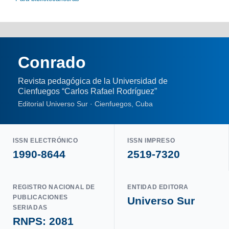
Conrado
Revista pedagógica de la Universidad de
Cienfuegos “Carlos Rafael Rodríguez”
Editorial Universo Sur · Cienfuegos, Cuba
ISSN ELECTRÓNICO
ISSN IMPRESO
1990-8644
2519-7320
REGISTRO NACIONAL DE
ENTIDAD EDITORA
PUBLICACIONES
Universo Sur
SERIADAS
RNPS: 2081