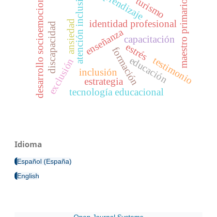
atención inclusiva
aprendizaje
desarrollo socioemocional
turismo
maestro primario
identidad profesional
ansiedad
discapacidad
enseñanza
capacitación
estrés
formación
educación
testimonio
exclusión
inclusión
estrategia
tecnología educacional
Idioma
Español (España)
English